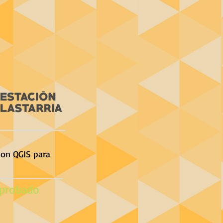
con QGIS para
probado