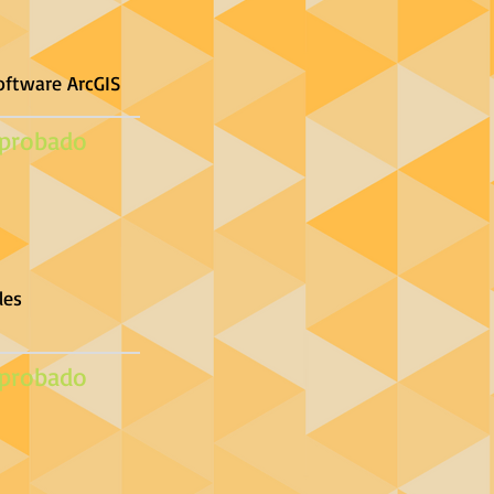
oftware ArcGIS
probado
les
probado