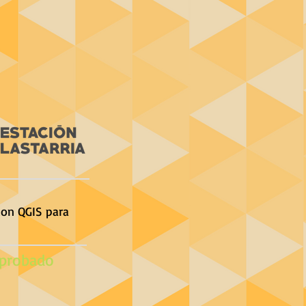
con QGIS para
probado