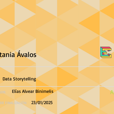
tania Ávalos
Data Storytelling
Elías Alvear Binimelis
A
SOR:
23/01/2025
DE FINALIZACIÓN: