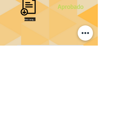
Aprobado
Descargar
CURSO:
Introducción a Python para
Ciencias Sociales
PROFESOR:
Zacarias Abuchanab
FECHA DE FINALIZACIÓN:
14/12/2022
Aprobado