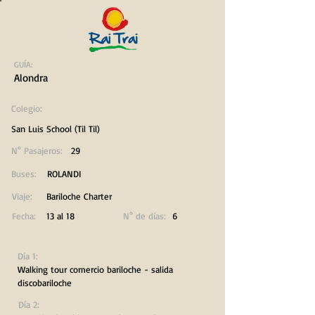
GUÍA:
Alondra
Colegio:
San Luis School (Til Til)
N° Pasajeros:
29
Buses:
ROLANDI
Viaje:
Bariloche Charter
Fecha:
13 al 18
N° de días:
6
Día 1:
Walking tour comercio bariloche - salida
discobariloche
Día 2: