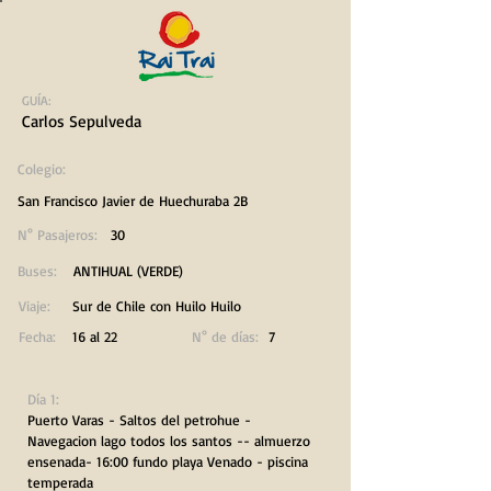
GUÍA:
Carlos Sepulveda
Colegio:
San Francisco Javier de Huechuraba 2B
N° Pasajeros:
30
Buses:
ANTIHUAL (VERDE)
Viaje:
Sur de Chile con Huilo Huilo
Fecha:
16 al 22
N° de días:
7
Día 1:
Puerto Varas - Saltos del petrohue -
Navegacion lago todos los santos -- almuerzo
ensenada- 16:00 fundo playa Venado - piscina
temperada