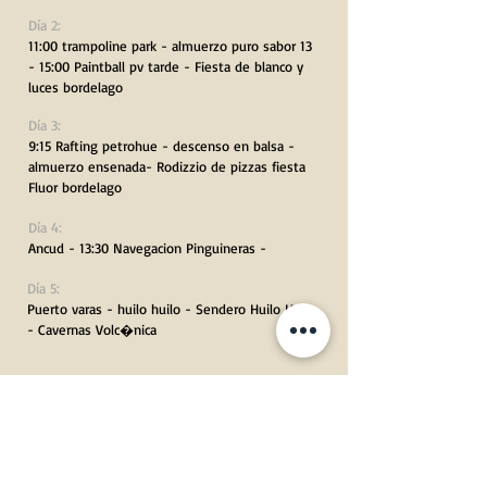
Día 2:
11:00 trampoline park - almuerzo puro sabor 13
- 15:00 Paintball pv tarde - Fiesta de blanco y
luces bordelago
Día 3:
9:15 Rafting petrohue - descenso en balsa -
almuerzo ensenada- Rodizzio de pizzas fiesta
Fluor bordelago
Día 4:
Ancud - 13:30 Navegacion Pinguineras -
Día 5:
Puerto varas - huilo huilo - Sendero Huilo Huilo
- Cavernas Volc�nica
Día 6:
Huilo Huilo - canopy - centro difusion
huemul del sur - Rafting R�o Fuy -
Sendero de Los Esp�ritus Nocturno.
Día 7: