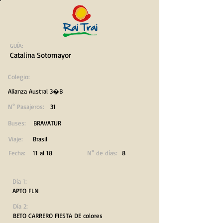
GUÍA:
Catalina Sotomayor
Colegio:
Alianza Austral 3�B
N° Pasajeros:
31
Buses:
BRAVATUR
Viaje:
Brasil
Fecha:
11 al 18
N° de días:
8
Día 1:
APTO FLN
Día 2:
BETO CARRERO FIESTA DE colores