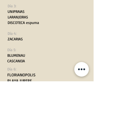
Día 3:
UNIPRAIAS
LARANJEIRAS
DISCOTECA espuma
Día 4:
ZACARIAS
Día 5:
BLUMENAU
CASCANEIA
Día 6:
FLORIANOPOLIS
PLAYA JURERE
DISCOTECA 1
Día 7:
PORTO BELO
MALL ITAPEMA
CRISTO LUZ
Día 8:
APTO FLN almuerzo en don alberto