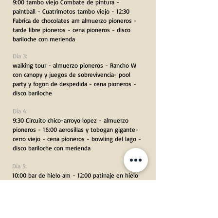
9:00 tambo viejo Combate de pintura -
paintball - Cuatrimotos tambo viejo - 12:30
Fabrica de chocolates am almuerzo pioneros -
tarde libre pioneros - cena pioneros - disco
bariloche con merienda
Día 3:
walking tour - almuerzo pioneros - Rancho W
con canopy y juegos de sobrevivencia- pool
party y fogon de despedida - cena pioneros -
disco bariloche
Día 4:
9:30 Circuito chico-arroyo lopez - almuerzo
pioneros - 16:00 aerosillas y tobogan gigante-
cerro viejo - cena pioneros - bowling del lago -
disco bariloche con merienda
Día 5:
10:00 bar de hielo am - 12:00 patinaje en hielo
b am - tiempo para compras - almuerzo
pioneros - 16:00 Rafting limay - cena pioneros -
Disco bariloche
Día 6: