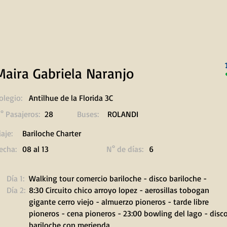
Maira Gabriela Naranjo
olegio:
Antilhue de la Florida 3C
° Pasajeros:
28
Buses:
ROLANDI
iaje:
Bariloche Charter
echa:
08 al 13
N° de días:
6
Día 1:
Walking tour comercio bariloche - disco bariloche -
Día 2:
8:30 Circuito chico arroyo lopez - aerosillas tobogan
gigante cerro viejo - almuerzo pioneros - tarde libre
pioneros - cena pioneros - 23:00 bowling del lago - disc
bariloche con merienda