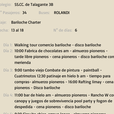
olegio:
SS.CC. de Talagante 3B
° Pasajeros:
34
Buses:
ROLANDI
iaje:
Bariloche Charter
echa:
13 al 18
N° de días:
6
Día 1:
Walking tour comercio bariloche - disco bariloche
Día 2:
10:00 Fabrica de chocolates am - almuerzo pioneros -
tarde libre pioneros - cena pioneros - disco bariloche co
merienda
Día 3:
9:00 tambo viejo Combate de pintura - paintball -
Cuatrimotos 12:30 patinaje en hielo b am - tiempo para
compras- almuerzo pioneros - 16:00 Rafting limay - cena
pioneros - Disco bariloche
Día 4:
11:00 bar de hielo am - almuerzo pioneros - Rancho W co
canopy y juegos de sobrevivencia pool party y fogon de
despedida - cena pioneros - disco bariloche