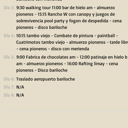
Día 3:
9:30 walking tour 11:00 bar de hielo am - almuerzo
pioneros - 15:15 Rancho W con canopy y juegos de
sobrevivencia pool party y fogon de despedida - cena
pioneros - disco bariloche
Día 4:
10:15 tambo viejo - Combate de pintura - paintball -
Cuatrimotos tambo viejo - almuerzo pioneros - tarde libr
- cena pioneros - disco con merienda
Día 5:
9:00 Fabrica de chocolates am - 12:00 patinaje en hielo b
am - almuerzo pioneros - 16:00 Rafting limay - cena
pioneros - Disco bariloche
Día 6:
Traslado aeropuerto bariloche
Día 7:
N/A
Día 8:
N/A