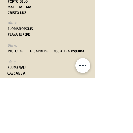
PORTO BELO
MALL ITAPEMA
CRISTO LUZ
Día 3:
FLORIANOPOLIS
PLAYA JURERE
Día 4:
INCLUIDO BETO CARRERO - DISCOTECA espuma
Día 5:
BLUMENAU
CASCANEIA
Día 6:
ZACARIAS FIESTA DE PINTURAS
Día 7:
UNIPRAIAS
LARANJEIRAS
Día 8:
APTO FLN almuerzo en don alberto