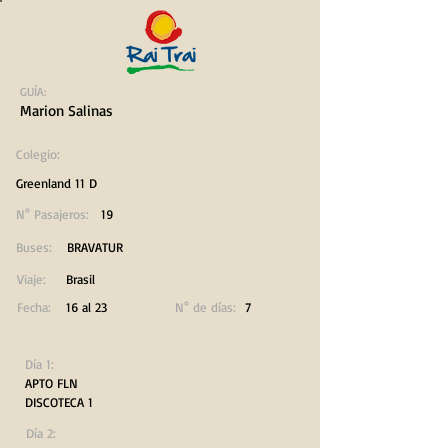
GUÍA:
Marion Salinas
Colegio:
Greenland 11 D
N° Pasajeros:
19
Buses:
BRAVATUR
Viaje:
Brasil
Fecha:
16 al 23
N° de días:
7
Día 1:
APTO FLN
DISCOTECA 1
Día 2: