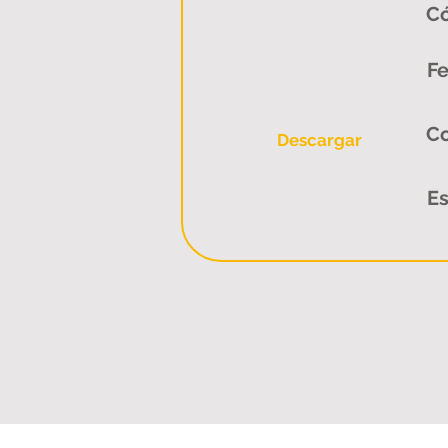
Có
Fe
C
Descargar
Es