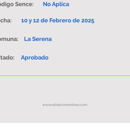
digo Sence:
No Aplica
cha:
10 y 12 de Febrero de 2025
omuna:
La Serena
tado:
Aprobado
www.validacionenlinea.com