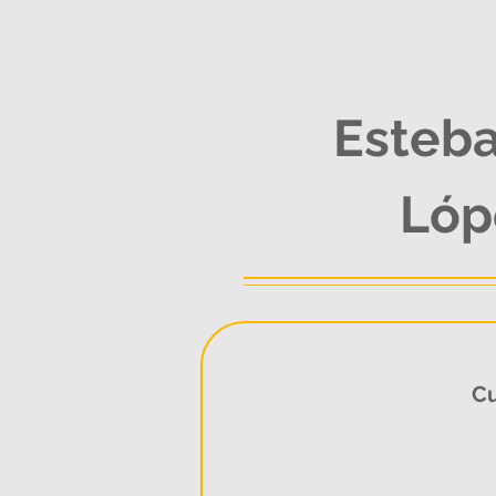
Esteb
Lóp
Cu