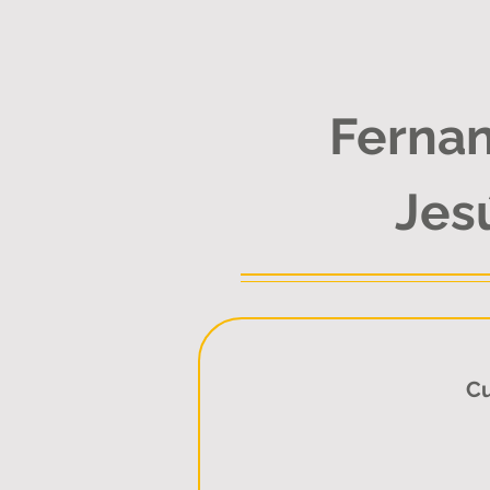
Ferna
Jes
Cu