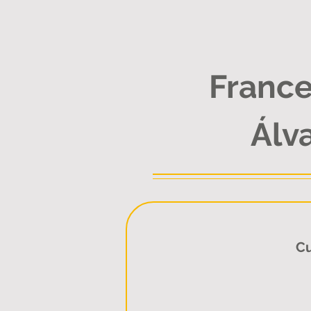
France
Álv
Cu