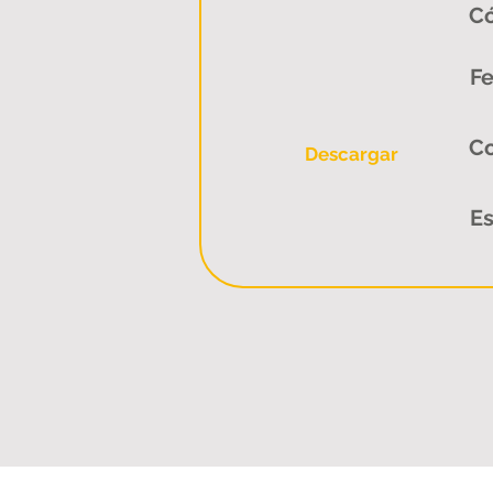
Có
Fe
C
Descargar
Es