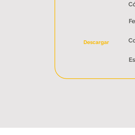
Có
Fe
C
Descargar
Es