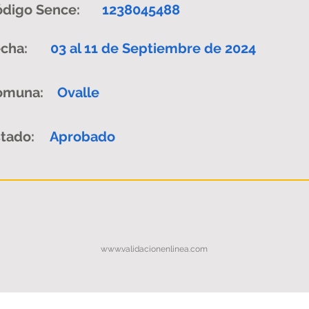
digo Sence:
1238045488
cha:
03 al 11 de Septiembre de 2024
omuna:
Ovalle
tado:
Aprobado
www.validacionenlinea.com