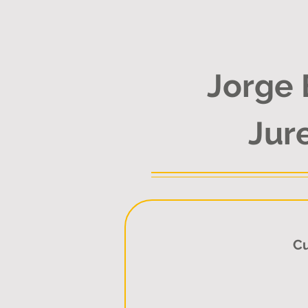
Jorge 
Jur
Cu