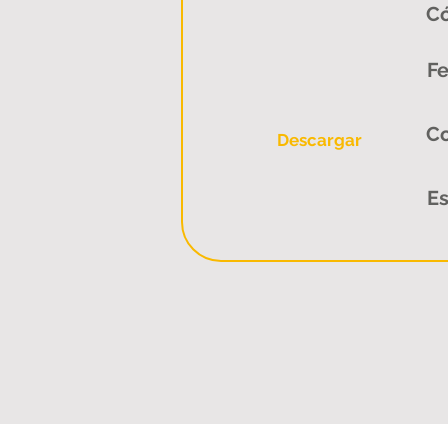
Có
Fe
C
Descargar
Es