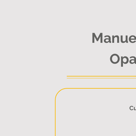
Manue
Opa
Cu