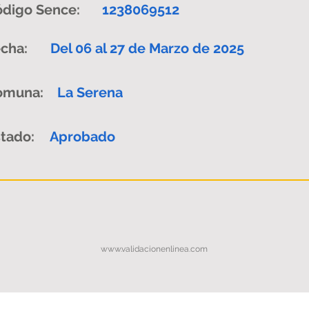
digo Sence:
1238069512
cha:
Del 06 al 27 de Marzo de 2025
omuna:
La Serena
tado:
Aprobado
www.validacionenlinea.com