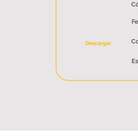
Có
Fe
C
Descargar
Es